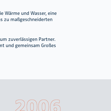
wie Wärme und Wasser, eine
uns zu maßgeschneiderten
um zuverlässigen Partner.
immt und gemeinsam Großes
2006
20