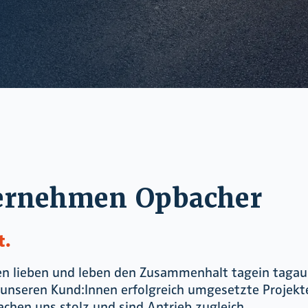
ernehmen Opbacher
t.
nen lieben und leben den Zusammenhalt tagein taga
 unseren Kund:Innen erfolgreich umgesetzte Projekte
achen uns stolz und sind Antrieb zugleich.